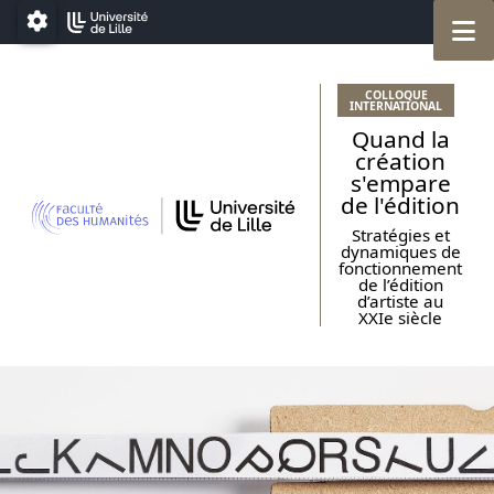
Aller au menu
Aller au contenu
Go to footer
M
Paramétrage
COLLOQUE
INTERNATIONAL
Quand la
création
s'empare
de l'édition
Stratégies et
dynamiques de
fonctionnement
de l’édition
d’artiste au
XXIe siècle