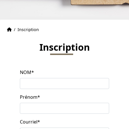
Accueil
Accueil
/
Inscription
Inscription
NOM
*
Prénom
*
Courriel
*